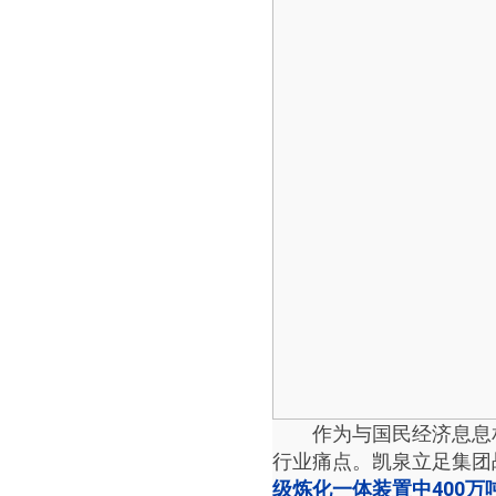
作为与国民经济息息
行业痛点。凯泉立足集团
级炼化一体装置中400万