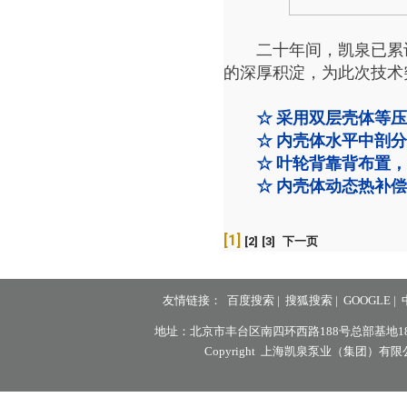
二十年间，凯泉已累
的深厚积淀，为此次技术
☆ 采用双层壳体等
☆ 内壳体水平中剖
☆ 叶轮背靠背布置
☆ 内壳体动态热补偿
[1]
[2]
[3]
下一页
友情链接：
百度搜索
|
搜狐搜索
|
GOOGLE
|
地址：北京市丰台区南四环西路188号总部基地18区8号楼7层
Copyright 上海凯泉泵业（集团）有限公司北