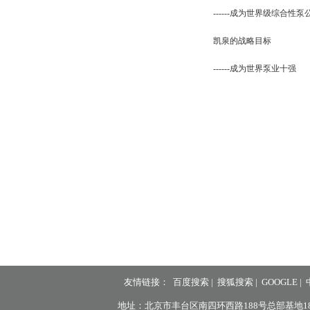
------成为世界级综合性泵
凯泉的战略目标
------成为世界泵业十强
友情链接：
百度搜索
|
搜狐搜索
|
GOOGLE
|
地址：北京市丰台区南四环西路188号总部基地18区8号楼7层