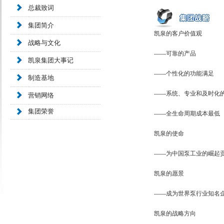
总裁致词
集团简介
凯泉的客户价值观
战略与文化
------可靠的产品
凯泉集团大事记
------个性化的功能满足
制造基地
------系统、专业和及时
营销网络
集团荣誉
------全生命周期成本最低
凯泉的使命
------为中国泵工业的崛
凯泉的愿景
------成为世界泵行业知名
凯泉的战略方向