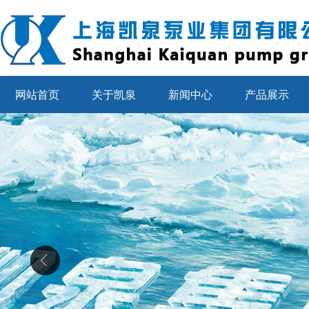
网站首页
关于凯泉
新闻中心
产品展示