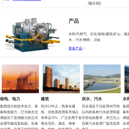
细介绍]
产品
水利/天然气、石化/核电/建筑/矿山、煤
水、污水/钢铁、冶金
更多产品
>
核电、电力
建筑
供水、污水
水
集团强大的技术实力、装
到2012年止，凯泉在建
完全满足于日处理40万吨
集
备制造能力，已为南水北
筑、供热系统用泵市场占
以内的各种污水处理和提
备
调提供了亚洲最大的立式
有率达35%，广泛应用于各
升泵站的要求，并已为上
调
全调节轴流泵机组。在南
类住宅区、酒店、商务
百家污水处理厂提供优异
全