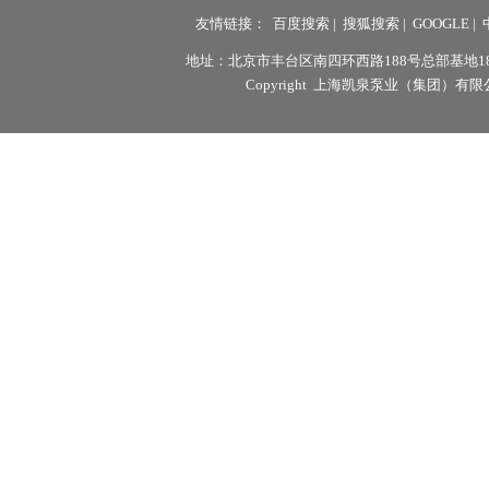
友情链接：
百度搜索
|
搜狐搜索
|
GOOGLE
|
地址：北京市丰台区南四环西路188号总部基地18区8号楼7层
Copyright 上海凯泉泵业（集团）有限公司北