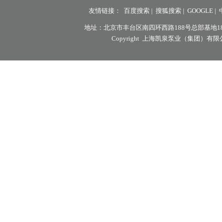
友情链接：
百度搜索
|
搜狐搜索
|
GOOGLE
|
地址：北京市丰台区南四环西路188号总部基地18区8号楼7层
Copyright 上海凯泉泵业（集团）有限公司北