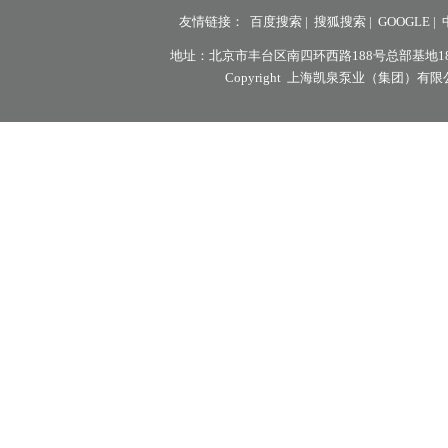
友情链接：
百度搜索
|
搜狐搜索
|
GOOGLE
|
地址：北京市丰台区南四环西路188号总部基地18区8号楼7层
Copyright 上海凯泉泵业（集团）有限公司北