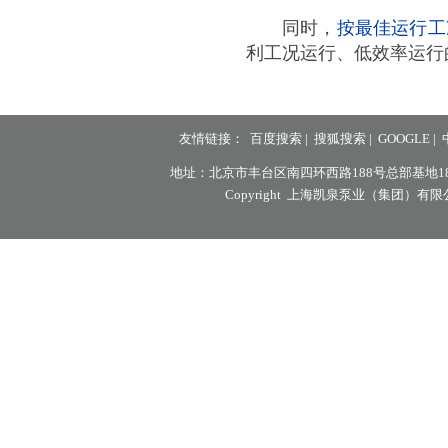
同时，
按最佳运行工
利工况运行、低效率运行
友情链接：
百度搜索
|
搜狐搜索
|
GOOGLE
|
地址：北京市丰台区南四环西路188号总部基地18区8号楼7层
Copyright 上海凯泉泵业（集团）有限公司北