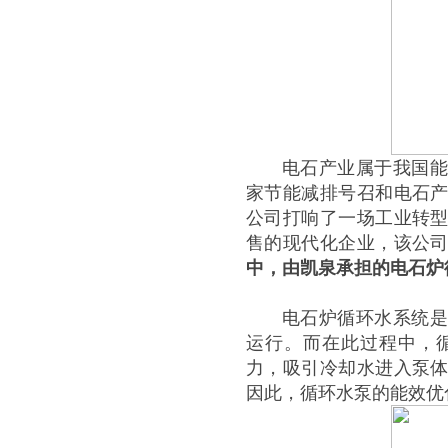
电石产业属于我国
家节能减排号召和电石
公司打响了一场工业转
售的现代化企业，该公
中，由凯泉承担的电石炉
电石炉循环水系统
运行。而在此过程中，
力，吸引冷却水进入泵
因此，循环水泵的能效优