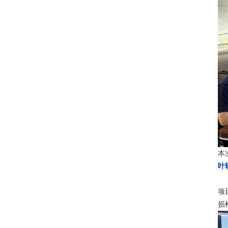
本
叶
项
损