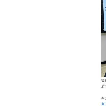
验
质
本
自