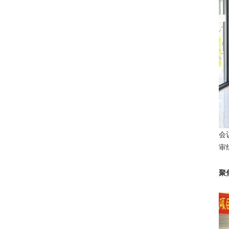
会
审
聚