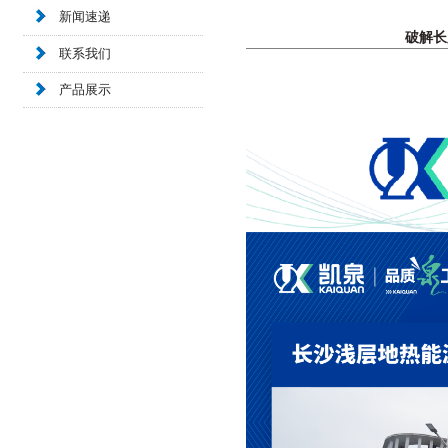
新闻速递
破解长
联系我们
产品展示