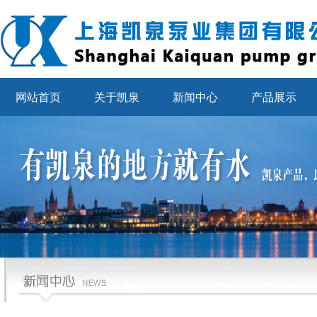
网站首页
关于凯泉
新闻中心
产品展示