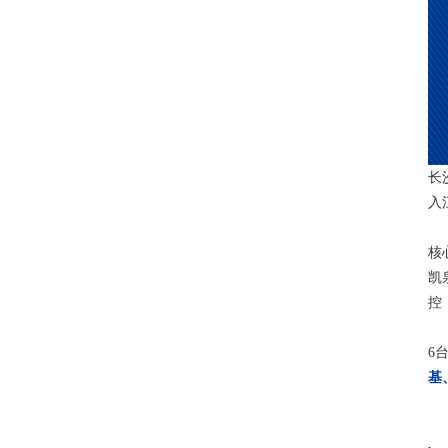
长
入
核
凯
控
6
基