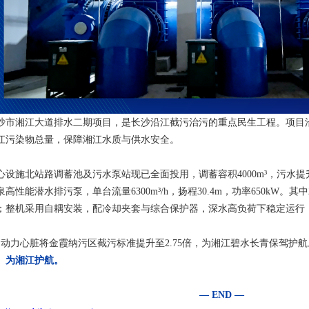
沙市湘江大道排水二期项目，是长沙沿江截污治污的重点民生工程。项目
江污染物总量，保障湘江水质与供水安全。
心设施北站路调蓄池及污水泵站现已全面投用，调蓄容积4000m³，污水提升能力
泉高性能潜水排污泵，单台流量6300m³/h，扬程30.4m，功率650kW
；整机采用自耦安装，配冷却夹套与综合保护器，深水高负荷下稳定运行
台动力心脏将金霞纳污区截污标准提升至2.75倍，为湘江碧水长青保驾护航
、为湘江护航。
— END —