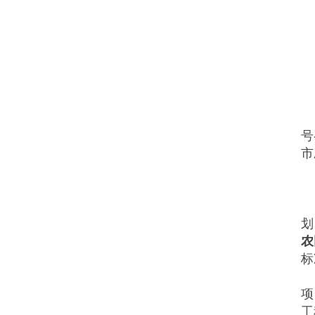
号
市
划
农
标
项
工