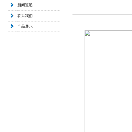
新闻速递
联系我们
产品展示