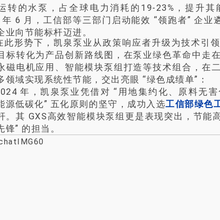
运转的水泵，占全球电力消耗的19-23%，提升
25 年 6 月，工信部等三部门启动能效 “领跑者” 企
企业向节能标杆迈进。
在此形势下，凯泉泵业从政策响应者升级为技术引
目标转化为产品创新路线图，在泵业绿色革命中走
永磁电机应用、智能模块泵组打造等技术组合，在
多领域实现系统性节能，交出亮眼 “绿色成绩单”：
2024 年，凯泉泵业凭借对 “用地集约化、原料
能源低碳化” 五化原则的坚守，成功入选
工信部绿色
杆。其 GXS高效智能模块泵组更是表现突出，节能高达
先锋” 的担当。