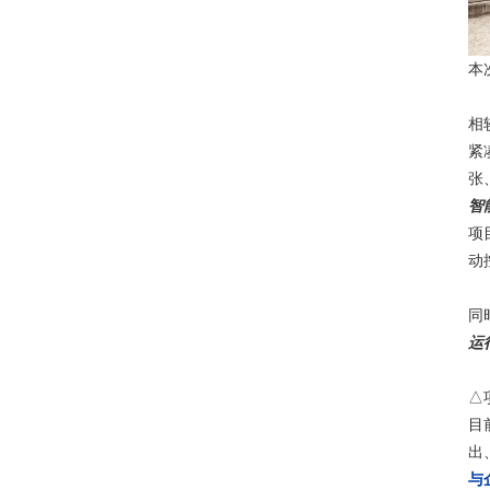
本
相
紧
张
智
项
动
同
运
△
目
出
与