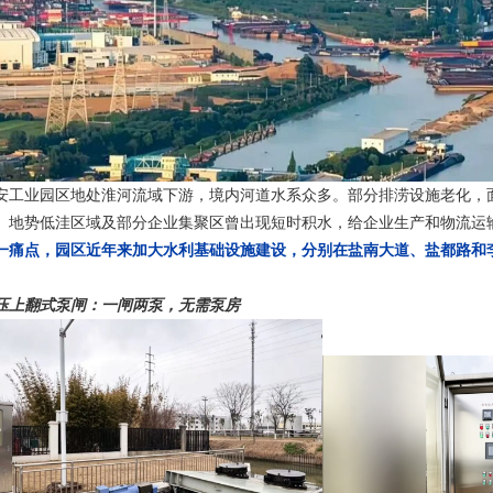
安工业园区地处淮河流域下游，境内河道水系众多。部分排涝设施老化，
。地势低洼区域及部分企业集聚区曾出现短时积水，给企业生产和物流运
一痛点，园区近年来加大水利基础设施建设，
分别在
盐
南大道、盐都路和
压上翻式泵闸：一闸两泵，无需泵房