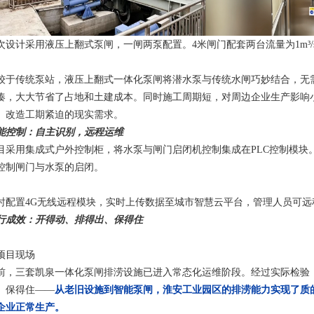
次设计采用液压上翻式泵闸，一闸两泵配置。4米闸门配套两台流量为1m³/
较于传统泵站，液压上翻式一体化泵闸将潜水泵与传统水闸巧妙结合，无
凑，大大节省了占地和土建成本。同时施工周期短，对周边企业生产影响
、改造工期紧迫的现实需求。
能控制：自主识别，远程运维
目采用集成式户外控制柜，将水泵与闸门启闭机控制集成在
PLC控制模块
控制闸门与水泵的启闭。
时配置4G无线远程模块，实时上传数据至城市智慧云平台，管理人员可
行成效：开得动、排得出、保得住
项目现场
前，三套凯泉一体化泵闸排涝设施已进入常态化运维阶段。经过实际检验
、保得住——
从老旧设施到智能泵闸，淮安工业园区的排涝能力实现了质
企业正常生产。