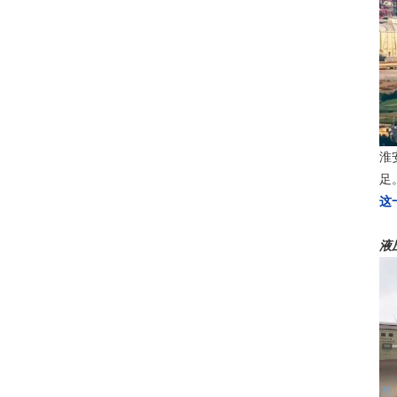
淮
足
这
液