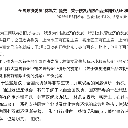
全国政协委员"林凯文"提交：关于恢复消防产品强制性认证 和
2026年1月5日发布 已被浏览 431 次 信息来源:
作为工商联界别政协委员，我要为中国经济的发展，特别是民营经济的发展积
将召开，全国政协委员、上海市工商联副主席、嘉定区工商联主席、上海凯
林凯文已准备就绪，于
3月3日
动身赶往北京，参加两会。此次，他带了两
展。
年，作为一名新任的全国政协委员，林凯文聚焦营商环境和民营企业的发
部门和大型国有企业拖欠民营企业债务的提案
》《
关于恢复消防产品强制
费用税前扣除比例的提案
》三份提案。
对于这些建议，全国政协领导非常重视，并就议案的问题调研、解决
。通过这些座谈会，我们了解了来自全国政协、国家部委的一些想法
存在的困难和问题，并商议解决办法。”林凯文表示，实际上，在过
都出台了一系列支持民营企业以及优化营商环境的政策和举措，使法
内国外双循环逐渐完善。
“我了解行业的一些情况和痛点，能把建议
幸，也是职责。”他说。