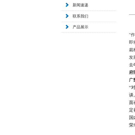
新闻速递
联系我们
产品展示
“
即
裁
发
去
府
广
“
谈
面
定
国
荣