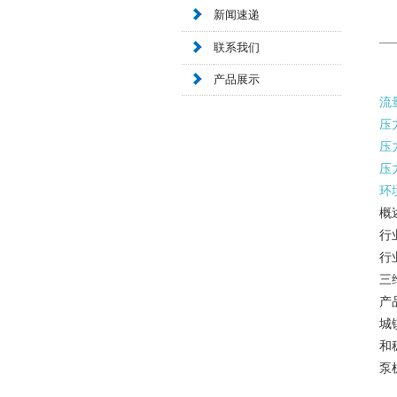
新闻速递
联系我们
产品展示
流
压
压
压
环
概
行
行
三
产
城
和
泵