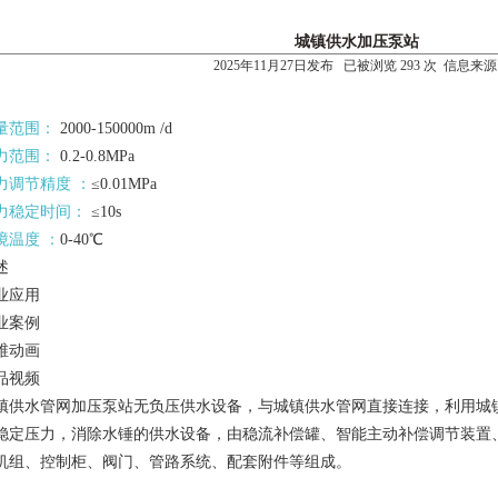
城镇供水加压泵站
2025年11月27日发布 已被浏览 293 次 信息来源
量范围：
2000-150000m /d
力范围：
0.2-0.8MPa
力调节精度 ：
≤0.01MPa
力稳定时间：
≤10s
境温度 ：
0-40℃
述
业应用
业案例
维动画
品视频
镇供水管网加压泵站无负压供水设备，与城镇供水管网直接连接，利用城
稳定压力，消除水锤的供水设备，由稳流补偿罐、智能主动补偿调节装置
机组、控制柜、阀门、管路系统、配套附件等组成。