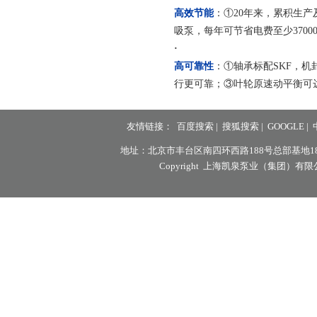
高效节能
：①20年来，累积生产
吸泵，每年可节省电费至少3700
·
高可靠性
：
①轴承标配SKF，
行更可靠；③叶轮原速动平衡可达G
友情链接：
百度搜索
|
搜狐搜索
|
GOOGLE
|
地址：北京市丰台区南四环西路188号总部基地18区8号楼7层
Copyright 上海凯泉泵业（集团）有限公司北