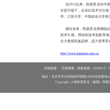
自2012以来，凯泉泵业在中
宗旨引领下，企业以技术为引领
学、江苏大学、中国农业大学和
面向未来，凯泉泵业将继续以
技术引领，用绿色技术创新带来
全力塑造民族品牌，进入世界泵
http://www.kaiquan.com.cn
友情链接：
百度搜索
|
搜狐搜索
|
GOOGLE
|
地址：北京市丰台区南四环西路188号总部基地18区8号楼7层
Copyright 上海凯泉泵业（集团）有限公司北