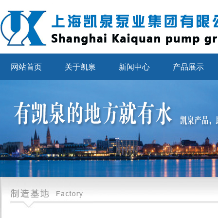
网站首页
关于凯泉
新闻中心
产品展示