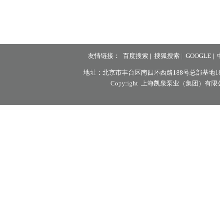
友情链接：
百度搜索
|
搜狐搜索
|
GOOGLE
|
地址：北京市丰台区南四环西路188号总部基地18区8号楼7层
Copyright 上海凯泉泵业（集团）有限公司北