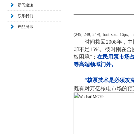
新闻速递
联系我们
产品展示
(249, 249, 249); font-size: 16px; m
时间拨回2008年
却不足15%。彼时刚在
板困境"：
在民用泵市场
等高端领域门外。
“
核泵技术是必须攻
既有对万亿核电市场的预