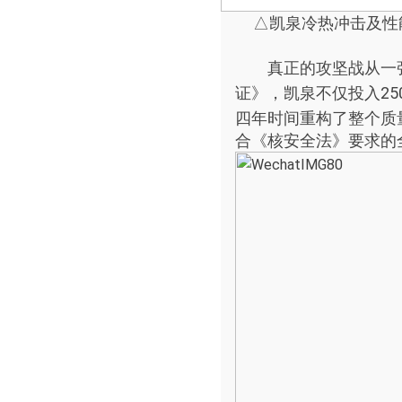
△凯泉冷热冲击及性
真正的攻坚战从一
证》，凯泉不仅
投入
2
四年时间重构了整个质
合《核安全法》要求的