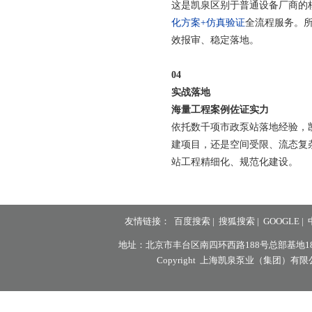
这是凯泉区别于普通设备厂商的
化方案+仿真验证
全流程服务。
效报审、稳定落地。
04
实战落地
海量工程案例佐证实力
依托数千项市政泵站落地经验，
建项目，还是空间受限、流态复
站工程精细化、规范化建设。
友情链接：
百度搜索
|
搜狐搜索
|
GOOGLE
|
地址：北京市丰台区南四环西路188号总部基地18区8号楼7层
Copyright 上海凯泉泵业（集团）有限公司北