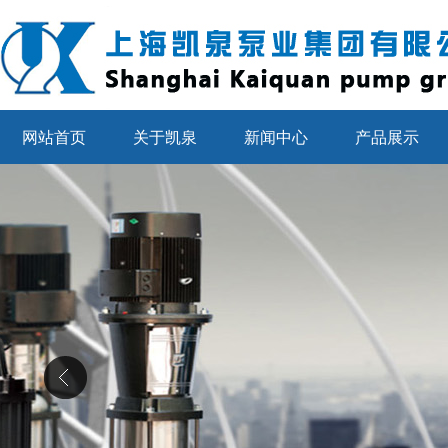
网站首页
关于凯泉
新闻中心
产品展示