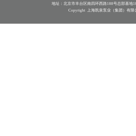
地址：北京市丰台区南四环西路188号总部基地18区8号楼7层
Copyright 上海凯泉泵业（集团）有限公司北