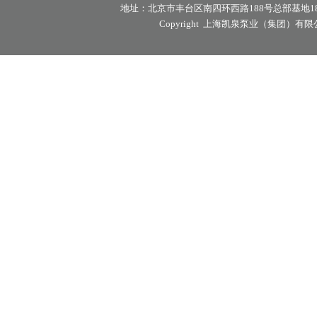
地址：北京市丰台区南四环西路188号总部基地18区8号楼7层
Copyright 上海凯泉泵业（集团）有限公司北