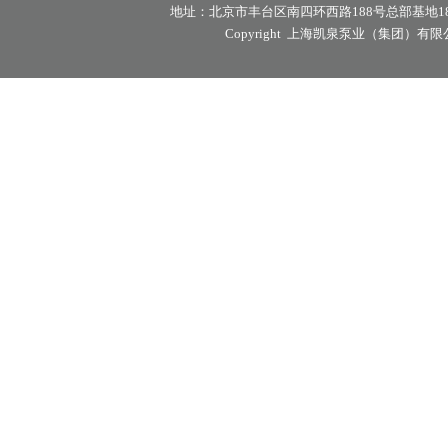
地址：北京市丰台区南四环西路188号总部基地18区8号楼7层
Copyright 上海凯泉泵业（集团）有限公司北