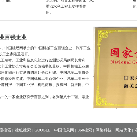
产品。
水北调、引黄工程等国家
求。
用
重点水利工程上发挥着作
化
用。
业百强企业
中国机经网承办的“中国机械工业百强企业、汽车工业
职工之家隆重召开。
王瑞祥、工业和信息化部运行监测协调局副局长黄利
汽车工业协会常务副会长兼秘书长董扬、中国机械工业联
信息化部运行监测协调局处长边利娜、中国汽车工业协会
经网总经理沈波。中国机械工业百强企业、汽车工业三十
经济日报、中国工业报、机电商报、搜狐网、新浪网、中
一的一家企业跻身于百强之列，名列第八十二强。泵业
度搜索
|
搜狐搜索
|
GOOGLE
|
中国信息网
|
360搜索
|
网络科技
|
网站优化
|