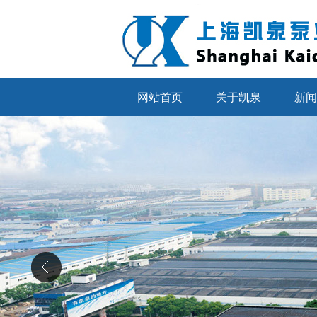
网站首页
关于凯泉
新闻