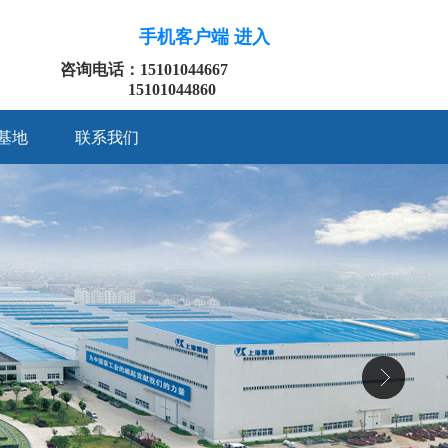
手机客户端 进入
咨询电话：15101044667
15101044860
基地
联系我们