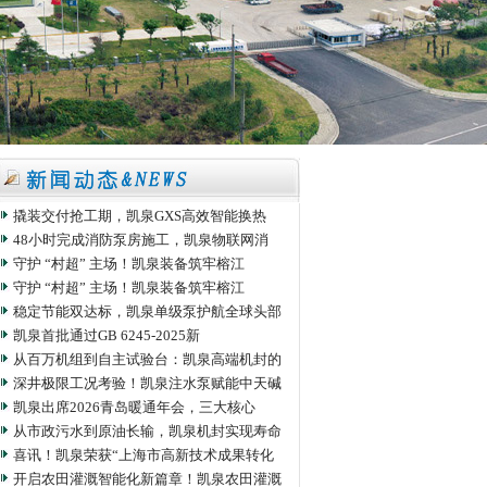
撬装交付抢工期，凯泉GXS高效智能换热
48小时完成消防泵房施工，凯泉物联网消
守护 “村超” 主场！凯泉装备筑牢榕江
守护 “村超” 主场！凯泉装备筑牢榕江
稳定节能双达标，凯泉单级泵护航全球头部
凯泉首批通过GB 6245-2025新
从百万机组到自主试验台：凯泉高端机封的
深井极限工况考验！凯泉注水泵赋能中天碱
凯泉出席2026青岛暖通年会，三大核心
从市政污水到原油长输，凯泉机封实现寿命
喜讯！凯泉荣获“上海市高新技术成果转化
开启农田灌溉智能化新篇章！凯泉农田灌溉