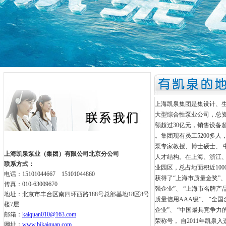
上海凯泉集团是集设计、
大型综合性泵业公司，总资
额超过30亿元，销售设备
。集团现有员工5200多人
泵专家教授、博士硕士、 
上海凯泉泵业（集团）有限公司北京分公司
人才结构。在上海、浙江、
联系方式：
业园区，总占地面积近10
电话：15101044667 15101044860
获得了“上海市质量金奖”、
传真：010-
63009670
强企业”、 “上海市名牌产
地址：北京市丰台区南四环西路188号总部基地18区8号
质量信用AAA级”、 “全
楼7层
企业”、 “中国最具竞争力
邮箱：
kaiquan010@163.com
荣称号， 自2011年凯泉
网址：
www.
bjkaiquan.com