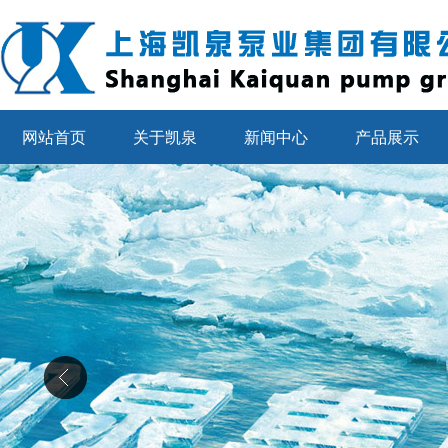
网站首页
关于凯泉
新闻中心
产品展示