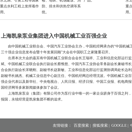
水北调、引黄工程等国家
楼、地铁、机场建设、消
产品。
水
重点水利工程上发挥着作
防、排水和供热空调等系
重
用。
统。
用
上海凯泉泵业集团进入中国机械工业百强企业
由中国机械工业联合会、中国汽车工业协会主办，中国机经网承办的“中国机械
三十强企业信息发布会暨十年发展回顾”大会在中国职工之家隆重召开。
出席本次大会的嘉宾有中国机械工业联合会会长王瑞祥、工业和信息化部运行监
斌、中国机械工业联合会执行副会长蔡惟慈、中国汽车工业协会常务副会长兼秘书长
合会执行副会长宋晓刚、副秘书长赵新敏、工业和信息化部运行监测协调局处长边利
副秘书长姚杰、机械工业信息中心副主任、中国机经网总经理沈波。中国机械工业百
强企业代表以及新华社、中央电视台、人民日报、经济日报、中国工业报、机电商报
国经济网等多家新闻媒体参加了会议。
上海凯泉泵业（集团）有限公司作为泵行业中唯一的一家企业跻身于百强之列，
报国，永续经营是凯泉集团不断的追求。
友情链接：
百度搜索
|
搜狐搜索
|
GOOGLE
|